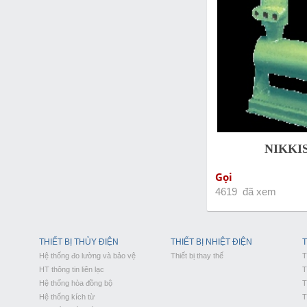
NIKKI
Gọi
4619 đã xem
THIẾT BỊ THỦY ĐIỆN
THIẾT BỊ NHIỆT ĐIỆN
T
Hệ thống đo lường và bảo vệ
Thiết bị thay thế
T
HT thông tin liên lạc
T
Hệ thống hòa đồng bộ
T
Hệ thống kích từ
T