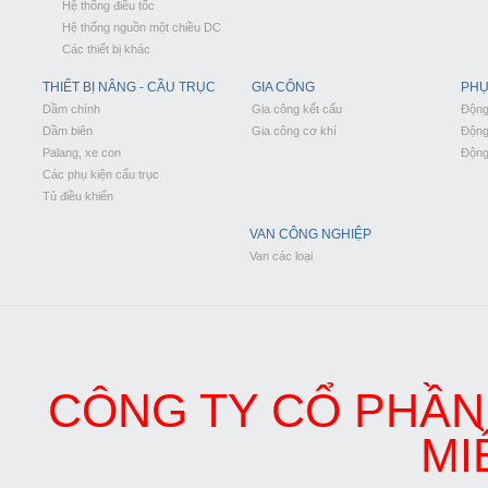
Hệ thống điều tốc
Hệ thống nguồn một chiều DC
Các thiết bị khác
THIẾT BỊ NÂNG - CẦU TRỤC
GIA CÔNG
PHỤ
Dầm chính
Gia công kết cấu
Động
Dầm biên
Gia công cơ khí
Động 
Palang, xe con
Động
Các phụ kiện cẩu trục
Tủ điều khiển
VAN CÔNG NGHIỆP
Van các loại
CÔNG TY CỔ PHẦN 
MI