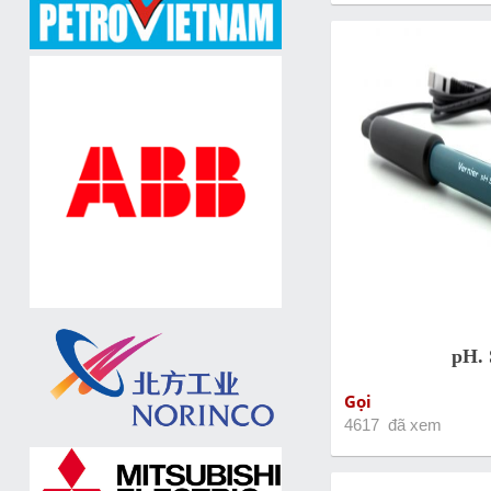
pH. 
Gọi
4617 đã xem