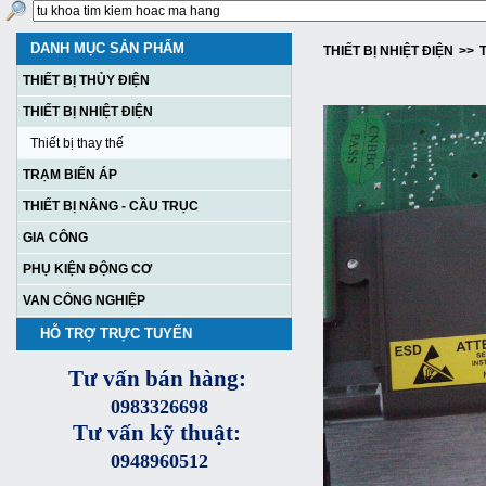
DANH MỤC SẢN PHẨM
THIẾT BỊ NHIỆT ĐIỆN
>>
T
THIẾT BỊ THỦY ĐIỆN
THIẾT BỊ NHIỆT ĐIỆN
Thiết bị thay thế
TRẠM BIẾN ÁP
THIẾT BỊ NÂNG - CẦU TRỤC
GIA CÔNG
PHỤ KIỆN ĐỘNG CƠ
VAN CÔNG NGHIỆP
HỖ TRỢ TRỰC TUYẾN
Tư vấn bán hàng:
0983326698
Tư vấn kỹ thuật:
0948960512