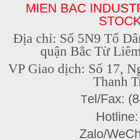
MIEN BAC INDUST
STOC
Đ
ịa chỉ: Số 5N9 Tổ D
quận Bắc Từ Liêm
VP Giao dịch: Số 17, N
Thanh Tr
el/Fax: (
T
Hotl
ine
Zalo/WeCh